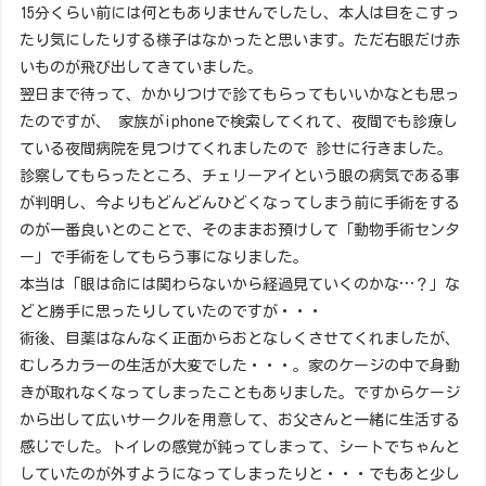
15分くらい前には何ともありませんでしたし、本人は目をこすっ
たり気にしたりする様子はなかったと思います。ただ右眼だけ赤
いものが飛び出してきていました。
翌日まで待って、かかりつけで診てもらってもいいかなとも思っ
たのですが、 家族がiphoneで検索してくれて、夜間でも診療し
ている夜間病院を見つけてくれましたので 診せに行きました。
診察してもらったところ、チェリーアイという眼の病気である事
が判明し、今よりもどんどんひどくなってしまう前に手術をする
のが一番良いとのことで、そのままお預けして「動物手術センタ
ー」で手術をしてもらう事になりました。
本当は「眼は命には関わらないから経過見ていくのかな…？」な
どと勝手に思ったりしていたのですが・・・
術後、目薬はなんなく正面からおとなしくさせてくれましたが、
むしろカラーの生活が大変でした・・・。家のケージの中で身動
きが取れなくなってしまったこともありました。ですからケージ
から出して広いサークルを用意して、お父さんと一緒に生活する
感じでした。トイレの感覚が鈍ってしまって、シートでちゃんと
していたのが外すようになってしまったりと・・・でもあと少し