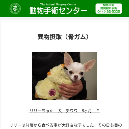
異物摂取（骨ガム）
リリーちゃん 犬 チワワ 8ヶ月 ♀
リリーは普段から食べる事が大好きな子でした。その日も目の